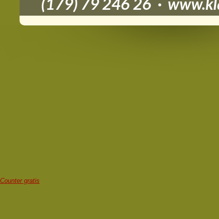
(179) 79 246 26 · www.kla
Counter gratis