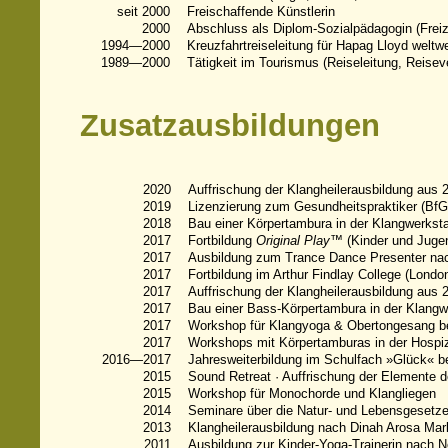
seit 2000
Freischaffende Künstlerin
2000
Abschluss als Diplom-Sozialpädagogin (Freiz
1994—2000
Kreuzfahrtreiseleitung für Hapag Lloyd weltwe
1989—2000
Tätigkeit im Tourismus (Reiseleitung, Reisev
Zusatzausbildungen
2020
Auffrischung der Klangheilerausbildung aus 
2019
Lizenzierung zum Gesundheitspraktiker (BfG
2018
Bau einer Körpertambura in der Klangwerksta
2017
Fortbildung
Original Play™
(Kinder und Juge
2017
Ausbildung zum Trance Dance Presenter nac
2017
Fortbildung im Arthur Findlay College (Londo
2017
Auffrischung der Klangheilerausbildung aus 
2017
Bau einer Bass-Körpertambura in der Klangw
2017
Workshop für Klangyoga & Obertongesang be
2017
Workshops mit Körpertamburas in der Hospiz
2016—2017
Jahresweiterbildung im Schulfach »Glück« be
2015
Sound Retreat · Auffrischung der Elemente d
2015
Workshop für Monochorde und Klangliegen
2014
Seminare über die Natur- und Lebensgesetze 
2013
Klangheilerausbildung nach Dinah Arosa Mar
2011
Ausbildung zur Kinder-Yoga-Trainerin nach 