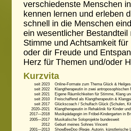
verschiedenste Menschen in
kennen lernen und erleben du
schnell in die Menschen ein
ein wesentlicher Bestandteil 
Stimme und Achtsamkeit für 
oder dir Freude und Entspan
Herz für Themen und/oder He
Kurzvita
seit 2023
Online-Formate zum Thema Glück & Heilge
seit 2022
Klangtherapeutin in zwei antroposophischen 
seit 2021
Eigene Räumlichkeiten für Stimme, Klang u
seit 2010
Freischaffend als Klangtherapeutin & Klang
seit 2017
Glückscoach / Schulfach Glück (Schulen, K
2020–2021
Klangtherapeutin in Rehaklinik für Kinder un
2017—2018
Musikpädagogin im Fröbel-Kindergarten in B
2005—2017
Musikalische Soloprojekte bundesweit
2012
Geburt meines Sohnes Vincent
2001—2013
ShowBeeDoo (Regie, Autorin, künstlerische 